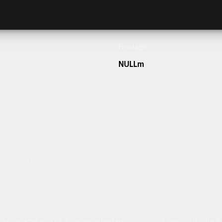
Frontage
NULLm
h our team today.
ulum sit amet dolor elit. Pellentesque habitant morbi tristique senectus et netus 