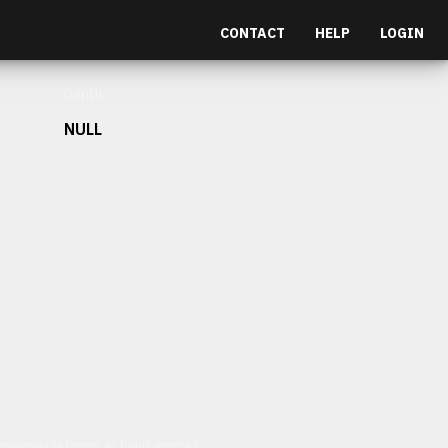
CONTACT
HELP
LOGIN
Depth
NULL
et malesuada fames ac turpis egestas.